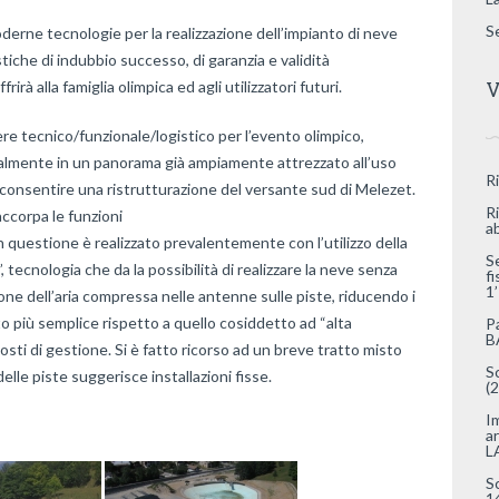
S
oderne tecnologie per la realizzazione dell’impianto di neve
iche di indubbio successo, di garanzia e validità
V
rà alla famiglia olimpica ed agli utilizzatori futuri.
re tecnico/funzionale/logistico per l’evento olimpico,
talmente in un panorama già ampiamente attrezzato all’uso
R
di consentire una ristrutturazione del versante sud di Melezet.
R
accorpa le funzioni
a
questione è realizzato prevalentemente con l’utilizzo della
S
tecnologia che da la possibilità di realizzare la neve senza
f
1
ne dell’aria compressa nelle antenne sulle piste, riducendo i
o più semplice rispetto a quello cosiddetto ad “alta
P
B
costi di gestione. Si è fatto ricorso ad un breve tratto misto
S
lle piste suggerisce installazioni fisse.
(
I
a
L
S
1