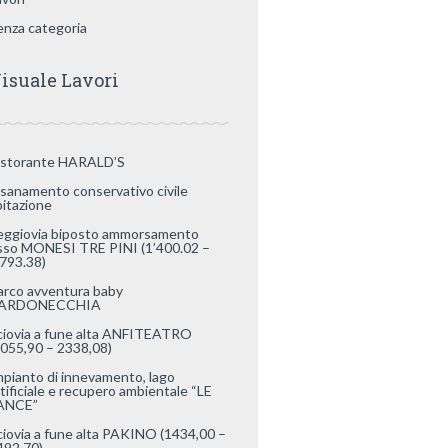
enza categoria
isuale Lavori
istorante HARALD’S
isanamento conservativo civile
bitazione
eggiovia biposto ammorsamento
isso MONESI TRE PINI (1’400.02 –
’793.38)
arco avventura baby
ARDONECCHIA
ciovia a fune alta ANFITEATRO
2055,90 – 2338,08)
mpianto di innevamento, lago
rtificiale e recupero ambientale “LE
ANCE”
ciovia a fune alta PAKINO (1434,00 –
492,70)