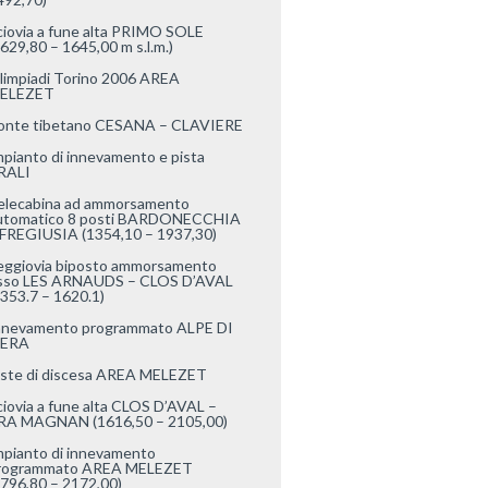
ciovia a fune alta PRIMO SOLE
1629,80 – 1645,00 m s.l.m.)
limpiadi Torino 2006 AREA
ELEZET
onte tibetano CESANA – CLAVIERE
mpianto di innevamento e pista
RALI
elecabina ad ammorsamento
utomatico 8 posti BARDONECCHIA
 FREGIUSIA (1354,10 – 1937,30)
eggiovia biposto ammorsamento
isso LES ARNAUDS – CLOS D’AVAL
1353.7 – 1620.1)
nnevamento programmato ALPE DI
ERA
iste di discesa AREA MELEZET
ciovia a fune alta CLOS D’AVAL –
RA MAGNAN (1616,50 – 2105,00)
mpianto di innevamento
rogrammato AREA MELEZET
1796,80 – 2172,00)