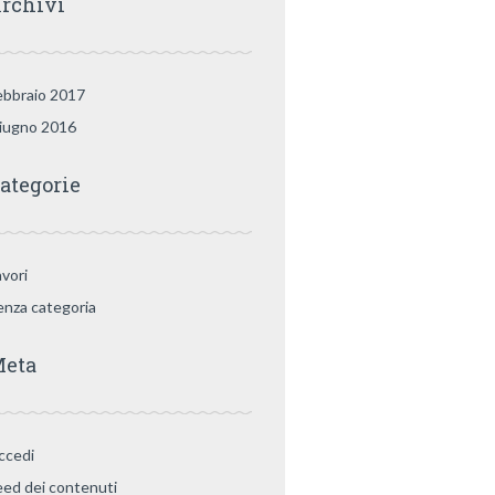
rchivi
ebbraio 2017
iugno 2016
ategorie
avori
enza categoria
eta
ccedi
eed dei contenuti