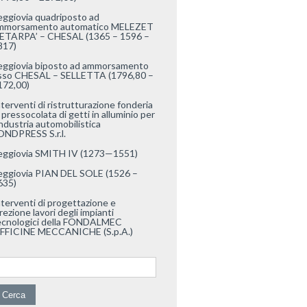
eggiovia quadriposto ad
mmorsamento automatico MELEZET
 ETARPA’ – CHESAL (1365 – 1596 –
817)
eggiovia biposto ad ammorsamento
isso CHESAL – SELLETTA (1796,80 –
172,00)
nterventi di ristrutturazione fonderia
 pressocolata di getti in alluminio per
industria automobilistica
ONDPRESS S.r.l.
eggiovia SMITH IV (1273—1551)
eggiovia PIAN DEL SOLE (1526 –
635)
nterventi di progettazione e
rezione lavori degli impianti
ecnologici della FONDALMEC
FFICINE MECCANICHE (S.p.A.)
cerca per: