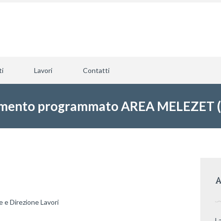
ti
Lavori
Contatti
amento programmato AREA MELEZET (1
A
e e Direzione Lavori
L