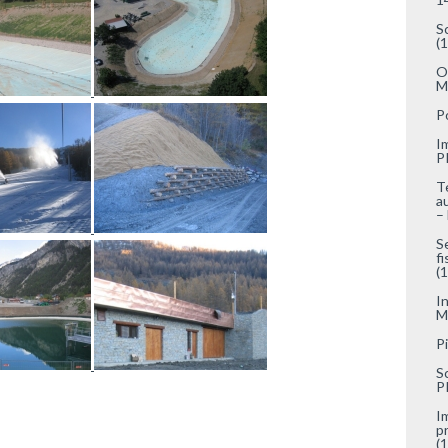
S
(
O
M
P
I
P
T
a
–
S
f
(
I
M
P
S
P
I
p
(