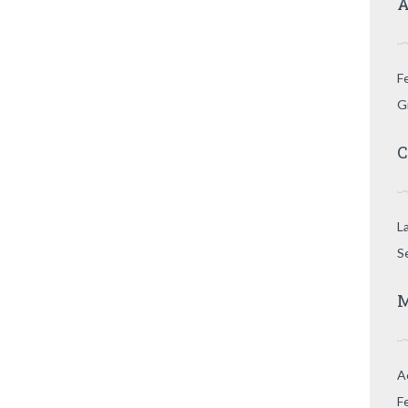
A
F
G
C
L
S
M
A
F