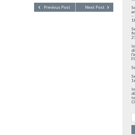
Previous Post
Next Post
S
a
–
1
S
f
2
I
di
l’
F
S
S
1
I
di
t
O
Ri