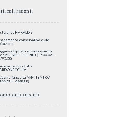
rticoli recenti
istorante HARALD’S
isanamento conservativo civile
bitazione
eggiovia biposto ammorsamento
isso MONESI TRE PINI (1’400.02 –
’793.38)
arco avventura baby
ARDONECCHIA
ciovia a fune alta ANFITEATRO
2055,90 – 2338,08)
ommenti recenti