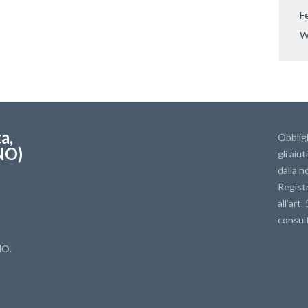
F
W
a,
Obbligh
NO)
gli aiut
dalla n
Registr
all’art.
consult
NO.