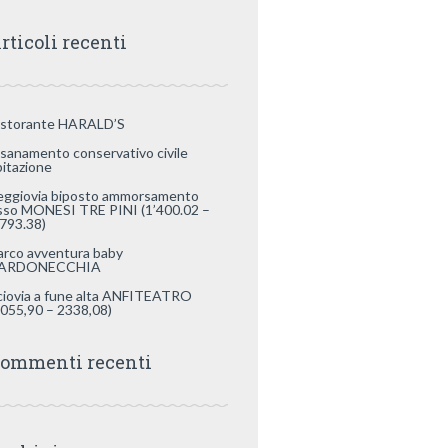
rticoli recenti
istorante HARALD’S
isanamento conservativo civile
bitazione
eggiovia biposto ammorsamento
isso MONESI TRE PINI (1’400.02 –
’793.38)
arco avventura baby
ARDONECCHIA
ciovia a fune alta ANFITEATRO
2055,90 – 2338,08)
ommenti recenti