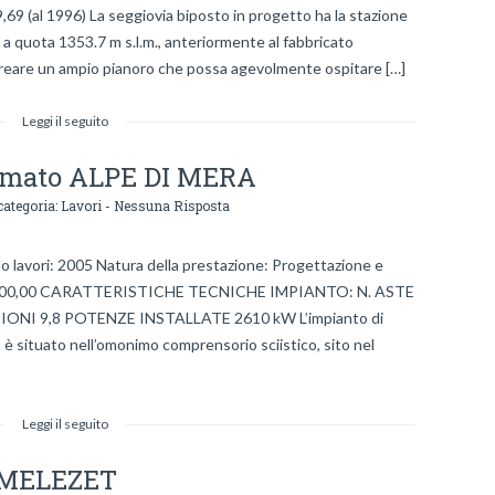
9,69 (al 1996) La seggiovia biposto in progetto ha la stazione
a a quota 1353.7 m s.l.m., anteriormente al fabbricato
 creare un ampio pianoro che possa agevolmente ospitare […]
Leggi il seguito
mmato ALPE DI MERA
categoria:
Lavori
-
Nessuna Risposta
lavori: 2005 Natura della prestazione: Progettazione e
’800’000,00 CARATTERISTICHE TECNICHE IMPIANTO: N. ASTE
ONI 9,8 POTENZE INSTALLATE 2610 kW L’impianto di
 situato nell’omonimo comprensorio sciistico, sito nel
Leggi il seguito
A MELEZET