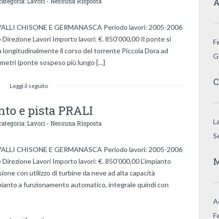
A
categoria:
Lavori
-
Nessuna Risposta
LLI CHISONE E GERMANASCA Periodo lavori: 2005-2006
Direzione Lavori Importo lavori: €. 850’000,00 Il ponte si
F
a longitudinalmente il corso del torrente Piccola Dora ad
G
 metri (ponte sospeso più lungo […]
C
Leggi il seguito
to e pista PRALI
L
categoria:
Lavori
-
Nessuna Risposta
S
LLI CHISONE E GERMANASCA Periodo lavori: 2005-2006
M
Direzione Lavori Importo lavori: €. 850’000,00 L’impianto
one con utilizzo di turbine da neve ad alta capacità
impianto a funzionamento automatico, integrale quindi con
A
F