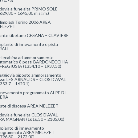
ciovia a fune alta PRIMO SOLE
1629,80 – 1645,00 m s.l.m.)
limpiadi Torino 2006 AREA
ELEZET
onte tibetano CESANA – CLAVIERE
mpianto di innevamento e pista
RALI
elecabina ad ammorsamento
utomatico 8 posti BARDONECCHIA
 FREGIUSIA (1354,10 – 1937,30)
eggiovia biposto ammorsamento
isso LES ARNAUDS – CLOS D’AVAL
1353.7 – 1620.1)
nnevamento programmato ALPE DI
ERA
iste di discesa AREA MELEZET
ciovia a fune alta CLOS D’AVAL –
RA MAGNAN (1616,50 – 2105,00)
mpianto di innevamento
rogrammato AREA MELEZET
1796,80 – 2172,00)