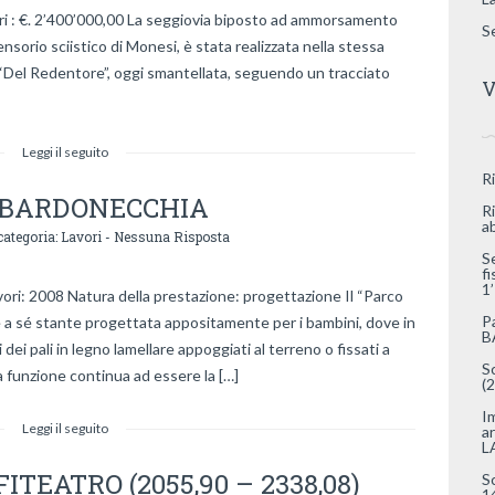
ori : €. 2’400’000,00 La seggiovia biposto ad ammorsamento
S
nsorio sciistico di Monesi, è stata realizzata nella stessa
“Del Redentore”, oggi smantellata, seguendo un tracciato
V
Leggi il seguito
R
y BARDONECCHIA
R
a
categoria:
Lavori
-
Nessuna Risposta
S
f
1
ori: 2008 Natura della prestazione: progettazione Il “Parco
P
le a sé stante progettata appositamente per i bambini, dove in
B
 dei pali in legno lamellare appoggiati al terreno o fissati a
S
la funzione continua ad essere la […]
(
I
Leggi il seguito
a
L
FITEATRO (2055,90 – 2338,08)
S
1