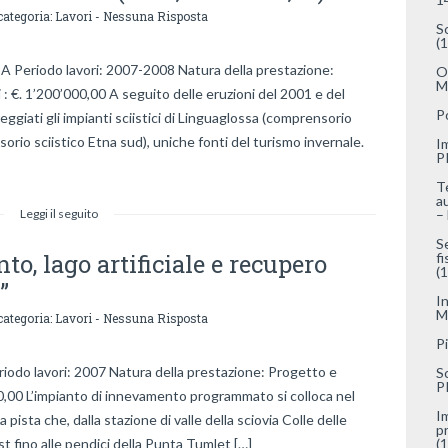
categoria:
Lavori
-
Nessuna Risposta
S
(
iodo lavori: 2007-2008 Natura della prestazione:
O
M
 : €. 1’200’000,00 A seguito delle eruzioni del 2001 e del
P
ggiati gli impianti sciistici di Linguaglossa (comprensorio
sorio sciistico Etna sud), uniche fonti del turismo invernale.
I
P
T
a
Leggi il seguito
–
S
o, lago artificiale e recupero
f
(
”
I
M
categoria:
Lavori
-
Nessuna Risposta
P
o lavori: 2007 Natura della prestazione: Progetto e
S
P
00,00 L’impianto di innevamento programmato si colloca nel
I
 pista che, dalla stazione di valle della sciovia Colle delle
p
t fino alle pendici della Punta Tumlet […]
(