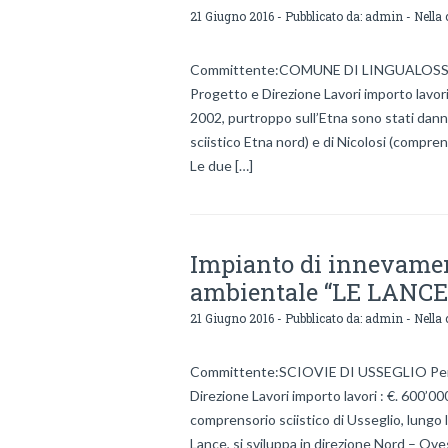
21 Giugno 2016 - Pubblicato da:
admin
- Nella 
Committente:COMUNE DI LINGUALOSSA Per
Progetto e Direzione Lavori importo lavori
2002, purtroppo sull’Etna sono stati danne
sciistico Etna nord) e di Nicolosi (compren
Le due […]
Impianto di innevament
ambientale “LE LANCE
21 Giugno 2016 - Pubblicato da:
admin
- Nella 
Committente:SCIOVIE DI USSEGLIO Period
Direzione Lavori importo lavori : €. 600’0
comprensorio sciistico di Usseglio, lungo la
Lance, si sviluppa in direzione Nord – Oves