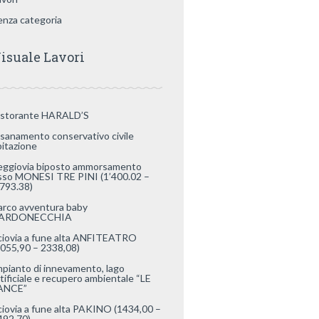
enza categoria
isuale Lavori
istorante HARALD’S
isanamento conservativo civile
bitazione
eggiovia biposto ammorsamento
isso MONESI TRE PINI (1’400.02 –
’793.38)
arco avventura baby
ARDONECCHIA
ciovia a fune alta ANFITEATRO
2055,90 – 2338,08)
mpianto di innevamento, lago
rtificiale e recupero ambientale “LE
ANCE”
ciovia a fune alta PAKINO (1434,00 –
492,70)