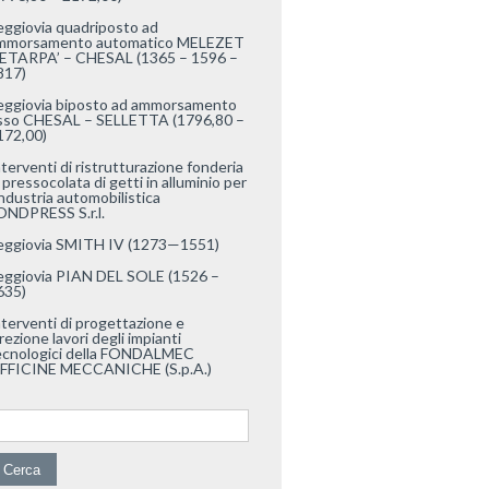
eggiovia quadriposto ad
mmorsamento automatico MELEZET
 ETARPA’ – CHESAL (1365 – 1596 –
817)
eggiovia biposto ad ammorsamento
isso CHESAL – SELLETTA (1796,80 –
172,00)
nterventi di ristrutturazione fonderia
 pressocolata di getti in alluminio per
industria automobilistica
ONDPRESS S.r.l.
eggiovia SMITH IV (1273—1551)
eggiovia PIAN DEL SOLE (1526 –
635)
nterventi di progettazione e
rezione lavori degli impianti
ecnologici della FONDALMEC
FFICINE MECCANICHE (S.p.A.)
cerca per: