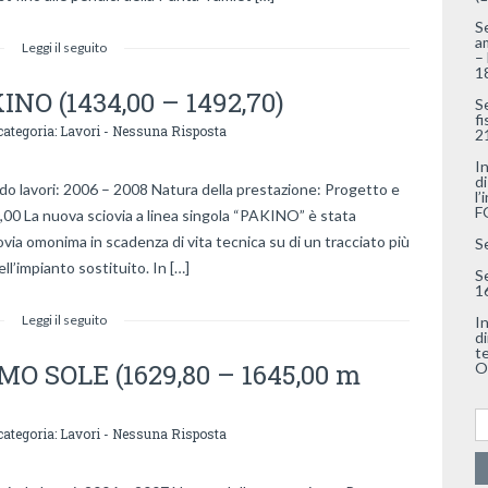
S
a
Leggi il seguito
–
1
KINO (1434,00 – 1492,70)
S
f
categoria:
Lavori
-
Nessuna Risposta
2
I
di
avori: 2006 – 2008 Natura della prestazione: Progetto e
l’
F
0,00 La nuova sciovia a linea singola “PAKINO” è stata
ovia omonima in scadenza di vita tecnica su di un tracciato più
S
l’impianto sostituito. In […]
S
1
Leggi il seguito
I
di
t
IMO SOLE (1629,80 – 1645,00 m
O
Ri
categoria:
Lavori
-
Nessuna Risposta