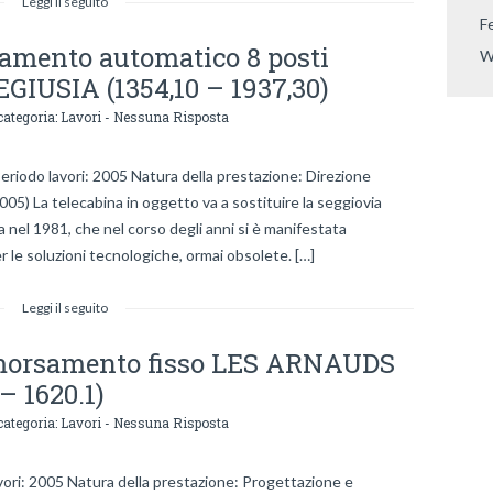
Leggi il seguito
F
amento automatico 8 posti
W
USIA (1354,10 – 1937,30)
categoria:
Lavori
-
Nessuna Risposta
iodo lavori: 2005 Natura della prestazione: Direzione
2005) La telecabina in oggetto va a sostituire la seggiovia
 nel 1981, che nel corso degli anni si è manifestata
r le soluzioni tecnologiche, ormai obsolete. […]
Leggi il seguito
morsamento fisso LES ARNAUDS
– 1620.1)
categoria:
Lavori
-
Nessuna Risposta
ori: 2005 Natura della prestazione: Progettazione e