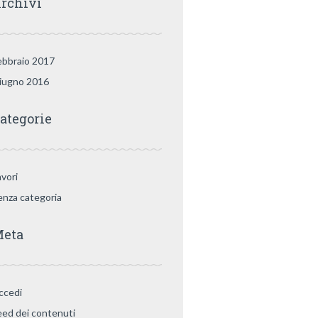
rchivi
ebbraio 2017
iugno 2016
ategorie
avori
enza categoria
eta
ccedi
eed dei contenuti