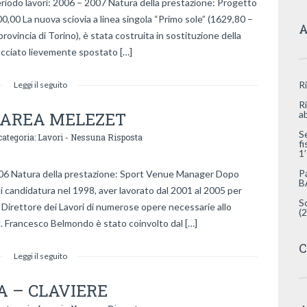
do lavori: 2006 – 2007 Natura della prestazione: Progetto
00,00 La nuova sciovia a linea singola “Primo sole” (1629,80 –
A
rovincia di Torino), è stata costruita in sostituzione della
cciato lievemente spostato […]
R
Leggi il seguito
R
06 AREA MELEZET
a
S
categoria:
Lavori
-
Nessuna Risposta
f
1
P
6 Natura della prestazione: Sport Venue Manager Dopo
B
di candidatura nel 1998, aver lavorato dal 2001 al 2005 per
S
Direttore dei Lavori di numerose opere necessarie allo
(
g. Francesco Belmondo è stato coinvolto dal […]
C
Leggi il seguito
NA – CLAVIERE