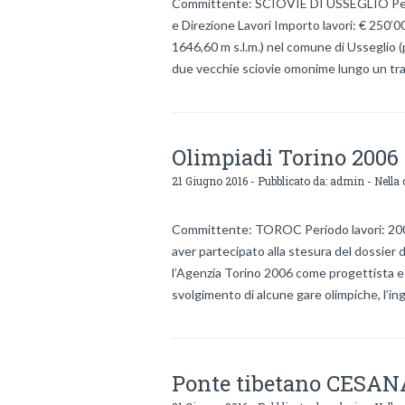
Committente: SCIOVIE DI USSEGLIO Perio
e Direzione Lavori Importo lavori: € 250’0
1646,60 m s.l.m.) nel comune di Usseglio (p
due vecchie sciovie omonime lungo un tra
Olimpiadi Torino 20
21 Giugno 2016 - Pubblicato da:
admin
- Nella 
Committente: TOROC Periodo lavori: 200
aver partecipato alla stesura del dossier 
l’Agenzia Torino 2006 come progettista e 
svolgimento di alcune gare olimpiche, l’in
Ponte tibetano CESA